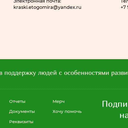
Электронная почта:
Те
kraski.etogomira@yandex.ru
+7
в поддержку людей с особенностями разви
Отчеты
Мерч
Подпи
Хочу помочь
Документы
н
Реквизиты